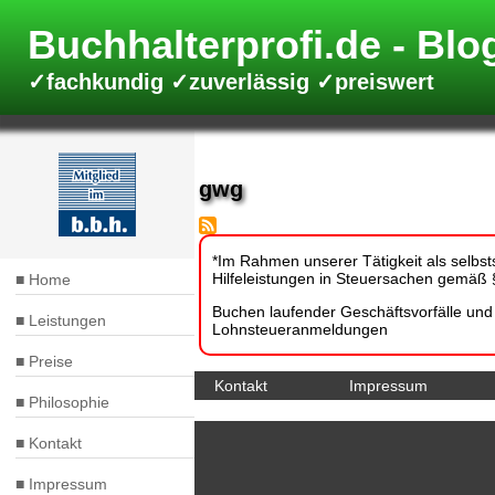
Direkt
zum
Buchhalterprofi.de
Inhalt
✓fachkundig ✓zuverlässig ✓preiswert
gwg
*Im Rahmen unserer Tätigkeit als selbsts
Hilfeleistungen in Steuersachen gemäß §
Home
Hauptnavigation
Buchen laufender Geschäftsvorfälle un
Leistungen
Lohnsteueranmeldungen
Preise
Kontakt
Impressum
Fußbereich
Philosophie
Kontakt
Impressum