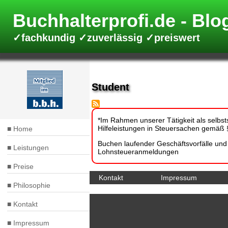
Direkt
zum
Buchhalterprofi.de
Inhalt
✓fachkundig ✓zuverlässig ✓preiswert
Student
*Im Rahmen unserer Tätigkeit als selbsts
Hilfeleistungen in Steuersachen gemäß §
Home
Hauptnavigation
Buchen laufender Geschäftsvorfälle un
Leistungen
Lohnsteueranmeldungen
Preise
Kontakt
Impressum
Fußbereich
Philosophie
Kontakt
Impressum