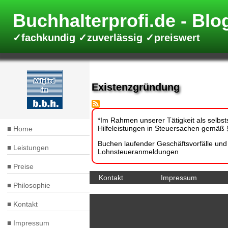
Direkt
zum
Buchhalterprofi.de
Inhalt
✓fachkundig ✓zuverlässig ✓preiswert
Existenzgründung
*Im Rahmen unserer Tätigkeit als selbsts
Hilfeleistungen in Steuersachen gemäß §
Home
Hauptnavigation
Buchen laufender Geschäftsvorfälle un
Leistungen
Lohnsteueranmeldungen
Preise
Kontakt
Impressum
Fußbereich
Philosophie
Kontakt
Impressum