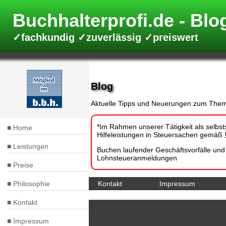
Direkt
zum
Buchhalterprofi.de
Inhalt
✓fachkundig ✓zuverlässig ✓preiswert
Blog
Aktuelle Tipps und Neuerungen zum Them
*Im Rahmen unserer Tätigkeit als selbsts
Home
Hauptnavigation
Hilfeleistungen in Steuersachen gemäß §
Leistungen
Buchen laufender Geschäftsvorfälle un
Lohnsteueranmeldungen
Preise
Philosophie
Kontakt
Impressum
Fußbereich
Kontakt
Impressum